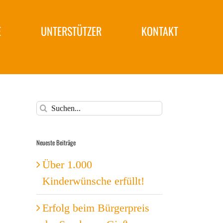
E
UNTERSTÜTZER
KONTAKT
Suche
nach:
Neueste Beiträge
Über 1.000
Kinderwünsche erfüllt!
Erfolg beim Bürgerpreis