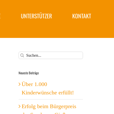
E
UNTERSTÜTZER
KONTAKT
Suche
nach:
Neueste Beiträge
Über 1.000
Kinderwünsche erfüllt!
Erfolg beim Bürgerpreis