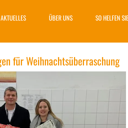
AKTUELLES
ÜBER UNS
SO HELFEN SI
gen für Weihnachtsüberraschung